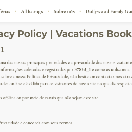
érias
All listings
Sobre nós
Dollywood Family Gu
acy Policy | Vacations Boo
_1
uma das nossas principais prioridades é a privacidade dos nossos visitante
 informações coletadas e registradas por
37853_1
e como as utilizamos.
s sobre a nossa Política de Privacidade, não hesite em contactar-nos atra
idades on-line e é válida para os visitantes do nosso site no que diz res
 off-line ou por meio de canais que não sejam este site.
 Privacidade e concorda com seus termos.