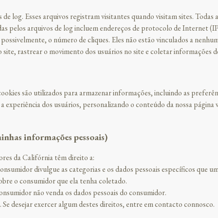
de log. Esses arquivos registram visitantes quando visitam sites. Toda
as pelos arquivos de log incluem endereços de protocolo de Internet (IP
e, possivelmente, o número de cliques. Eles não estão vinculados a nenhu
o site, rastrear o movimento dos usuários no site e coletar informações 
 cookies são utilizados para armazenar informações, incluindo as preferênc
r a experiência dos usuários, personalizando o conteúdo da nossa página
inhas informações pessoais)
es da Califórnia têm direito a:
consumidor divulgue as categorias e os dados pessoais específicos que 
obre o consumidor que ela tenha coletado.
consumidor não venda os dados pessoais do consumidor.
 Se desejar exercer algum destes direitos, entre em contacto connosco.