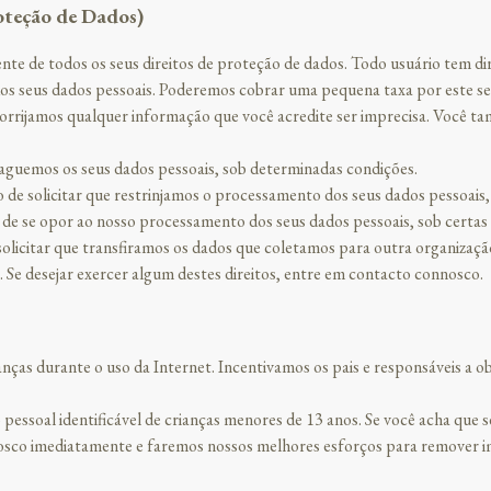
oteção de Dados)
te de todos os seus direitos de proteção de dados. Todo usuário tem dir
s dos seus dados pessoais. Poderemos cobrar uma pequena taxa por este se
ue corrijamos qualquer informação que você acredite ser imprecisa. Você 
paguemos os seus dados pessoais, sob determinadas condições.
o de solicitar que restrinjamos o processamento dos seus dados pessoais,
 de se opor ao nosso processamento dos seus dados pessoais, sob certas
 solicitar que transfiramos os dados que coletamos para outra organizaçã
 Se desejar exercer algum destes direitos, entre em contacto connosco.
nças durante o uso da Internet. Incentivamos os pais e responsáveis a ob
ssoal identificável de crianças menores de 13 anos. Se você acha que se
co imediatamente e faremos nossos melhores esforços para remover ime