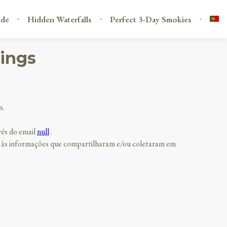
ide
Hidden Waterfalls
Perfect 3-Day Smokies
kings
s.
vés do email
null
.
peito às informações que compartilharam e/ou coletaram em