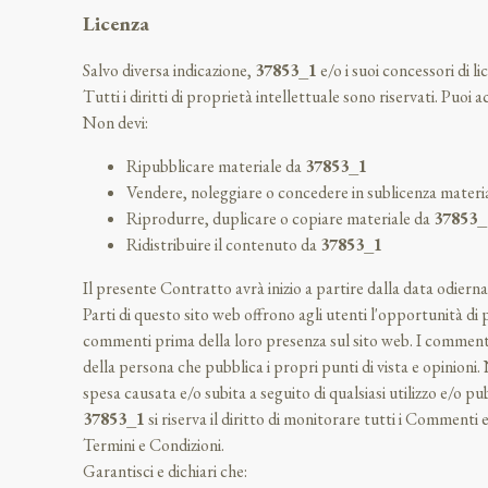
Licenza
Salvo diversa indicazione,
37853_1
e/o i suoi concessori di li
Tutti i diritti di proprietà intellettuale sono riservati. Puoi 
Non devi:
Ripubblicare materiale da
37853_1
Vendere, noleggiare o concedere in sublicenza materi
Riprodurre, duplicare o copiare materiale da
37853_
Ridistribuire il contenuto da
37853_1
Il presente Contratto avrà inizio a partire dalla data odierna
Parti di questo sito web offrono agli utenti l'opportunità di
commenti prima della loro presenza sul sito web. I commenti n
della persona che pubblica i propri punti di vista e opinioni.
spesa causata e/o subita a seguito di qualsiasi utilizzo e/o
37853_1
si riserva il diritto di monitorare tutti i Comment
Termini e Condizioni.
Garantisci e dichiari che: