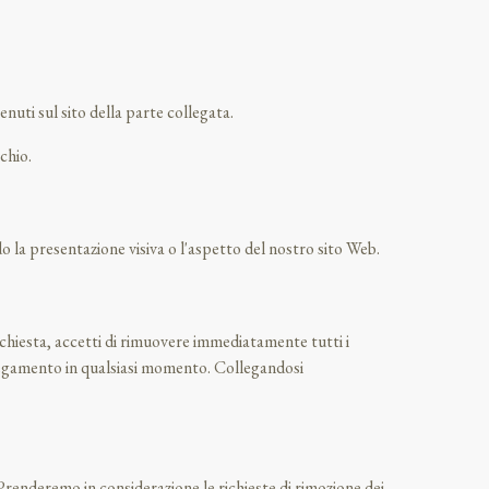
nuti sul sito della parte collegata.
chio.
 la presentazione visiva o l'aspetto del nostro sito Web.
 richiesta, accetti di rimuovere immediatamente tutti i
collegamento in qualsiasi momento. Collegandosi
. Prenderemo in considerazione le richieste di rimozione dei