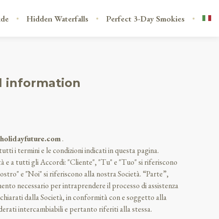
ide
Hidden Waterfalls
Perfect 3-Day Smokies
l information
holidayfuture.com
.
utti i termini e le condizioni indicati in questa pagina.
 e a tutti gli Accordi: "Cliente", "Tu" e "Tuo" si riferiscono
ostro" e "Noi" si riferiscono alla nostra Società. “Parte”,
agamento necessario per intraprendere il processo di assistenza
ichiarati dalla Società, in conformità con e soggetto alla
erati intercambiabili e pertanto riferiti alla stessa.