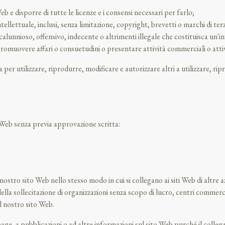
b e disporre di tutte le licenze e i consensi necessari per farlo;
llettuale, inclusi, senza limitazione, copyright, brevetti o marchi di terz
unnioso, offensivo, indecente o altrimenti illegale che costituisca un'in
romuovere affari o consuetudini o presentare attività commerciali o attivi
 per utilizzare, riprodurre, modificare e autorizzare altri a utilizzare, r
 Web senza previa approvazione scritta:
 nostro sito Web nello stesso modo in cui si collegano ai siti Web di altre 
della sollecitazione di organizzazioni senza scopo di lucro, centri commerc
l nostro sito Web.
ge, a pubblicazioni o ad altre informazioni sul sito Web purché il colleg