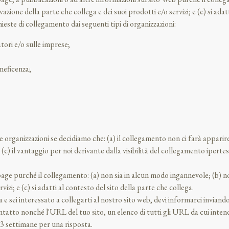
ne della parte che collega e dei suoi prodotti e/o servizi; e (c) si adatti
ste di collegamento dai seguenti tipi di organizzazioni:
ori e/o sulle imprese;
eneficenza;
rganizzazioni se decidiamo che: (a) il collegamento non ci farà apparire 
 (c) il vantaggio per noi derivante dalla visibilità del collegamento ipert
age purché il collegamento: (a) non sia in alcun modo ingannevole; (b) 
izi; e (c) si adatti al contesto del sito della parte che collega.
 e sei interessato a collegarti al nostro sito web, devi informarci inviand
ntatto nonché l'URL del tuo sito, un elenco di tutti gli URL da cui inten
-3 settimane per una risposta.