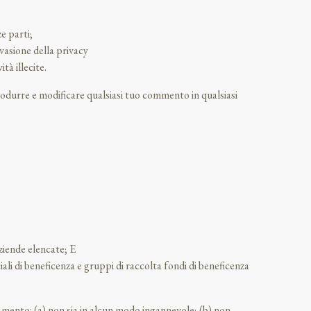
e parti;
vasione della privacy
tà illecite.
iprodurre e modificare qualsiasi tuo commento in qualsiasi
aziende elencate; E
iali di beneficenza e gruppi di raccolta fondi di beneficenza
amento: (a) non sia in alcun modo ingannevole; (b) non