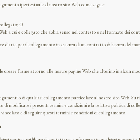
legamento ipertestuale al nostro sito Web come segue:
 collegato; O
 Web a cui è collegato che abbia senso nel contesto e nel formato dei conte
re d'arte per il collegamento in assenza di un contratto di licenza del mar
e creare frame attorno alle nostre pagine Web che alterino in alcun modo
 collegamenti o di qualsiasi collegamento particolare al nostro sito Web. Su
tto di modificare i presenti termini e condizioni e la relativa politica di 
vincolato e di seguire questi termini e condizioni di collegamento.
b
alsiasi motivo, sei libero di contattarci e informarci in qualsiasi momento