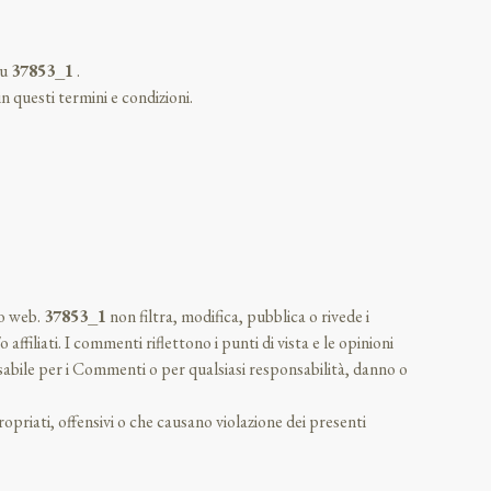
su
37853_1
.
n questi termini e condizioni.
to web.
37853_1
non filtra, modifica, pubblica o rivede i
o affiliati. I commenti riflettono i punti di vista e le opinioni
abile per i Commenti o per qualsiasi responsabilità, danno o
priati, offensivi o che causano violazione dei presenti