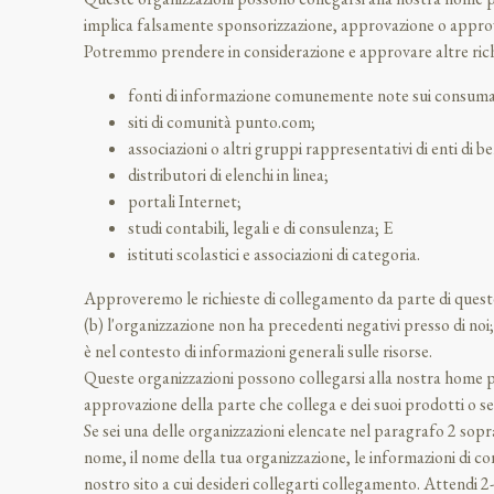
implica falsamente sponsorizzazione, approvazione o approvazio
Potremmo prendere in considerazione e approvare altre richie
fonti di informazione comunemente note sui consumat
siti di comunità punto.com;
associazioni o altri gruppi rappresentativi di enti di b
distributori di elenchi in linea;
portali Internet;
studi contabili, legali e di consulenza; E
istituti scolastici e associazioni di categoria.
Approveremo le richieste di collegamento da parte di queste o
(b) l'organizzazione non ha precedenti negativi presso di noi;
è nel contesto di informazioni generali sulle risorse.
Queste organizzazioni possono collegarsi alla nostra home p
approvazione della parte che collega e dei suoi prodotti o serv
Se sei una delle organizzazioni elencate nel paragrafo 2 sopra
nome, il nome della tua organizzazione, le informazioni di co
nostro sito a cui desideri collegarti collegamento. Attendi 2