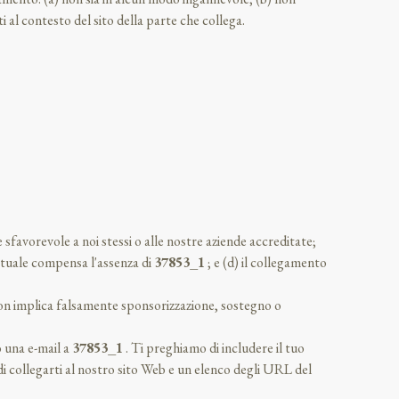
 al contesto del sito della parte che collega.
sfavorevole a noi stessi o alle nostre aziende accreditate;
estuale compensa l'assenza di
37853_1
; e (d) il collegamento
non implica falsamente sponsorizzazione, sostegno o
o una e-mail a
37853_1
. Ti preghiamo di includere il tuo
di collegarti al nostro sito Web e un elenco degli URL del