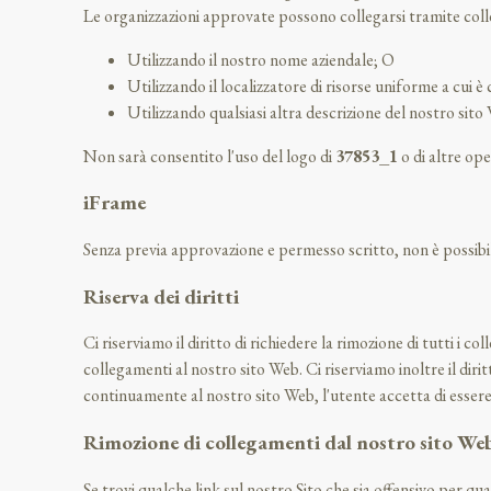
Le organizzazioni approvate possono collegarsi tramite col
Utilizzando il nostro nome aziendale; O
Utilizzando il localizzatore di risorse uniforme a cui è
Utilizzando qualsiasi altra descrizione del nostro sito
Non sarà consentito l'uso del logo di
37853_1
o di altre ope
iFrame
Senza previa approvazione e permesso scritto, non è possibil
Riserva dei diritti
Ci riserviamo il diritto di richiedere la rimozione di tutti i
collegamenti al nostro sito Web. Ci riserviamo inoltre il diri
continuamente al nostro sito Web, l'utente accetta di essere 
Rimozione di collegamenti dal nostro sito We
Se trovi qualche link sul nostro Sito che sia offensivo per qu