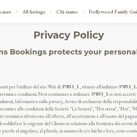
canze
All listings
Chi siamo
Dollywood Family Gu
Privacy Policy
s Bookings protects your persona
enti per l'utilizzo del sito Web di
37853_1
, situato all'indirizzo
37853_1.
ermini e condizioni. Non continuare a utilizzare
37853_1
se non accetti t
izioni, Informativa sulla privacy, Avviso di esclusione della responsabilità
rmini e alle condizioni della Società. "La Società", "Noi stessi", "Noi", "N
utti i termini si riferiscono all'offerta, all'accettazione e all'esame del p
soddisfare le esigenze del Cliente in relazione alla fornitura dei servizi d
 parole al singolare, al plurale, in maiuscolo e/o lui/lei o loro, sono consid