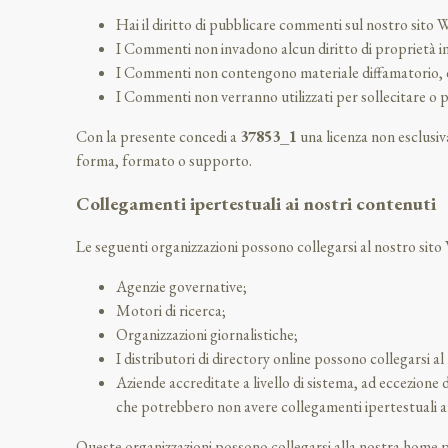
Hai il diritto di pubblicare commenti sul nostro sito We
I Commenti non invadono alcun diritto di proprietà inte
I Commenti non contengono materiale diffamatorio, cal
I Commenti non verranno utilizzati per sollecitare o p
Con la presente concedi a
37853_1
una licenza non esclusiva
forma, formato o supporto.
Collegamenti ipertestuali ai nostri contenuti
Le seguenti organizzazioni possono collegarsi al nostro sito
Agenzie governative;
Motori di ricerca;
Organizzazioni giornalistiche;
I distributori di directory online possono collegarsi al
Aziende accreditate a livello di sistema, ad eccezione 
che potrebbero non avere collegamenti ipertestuali a
Queste organizzazioni possono collegarsi alla nostra home pa