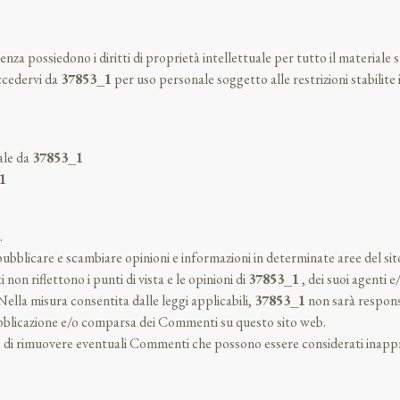
cenza possiedono i diritti di proprietà intellettuale per tutto il materiale 
accedervi da
37853_1
per uso personale soggetto alle restrizioni stabilite i
ale da
37853_1
1
.
 pubblicare e scambiare opinioni e informazioni in determinate aree del si
on riflettono i punti di vista e le opinioni di
37853_1
, dei suoi agenti e/
 Nella misura consentita dalle leggi applicabili,
37853_1
non sarà respons
 pubblicazione e/o comparsa dei Commenti su questo sito web.
i e di rimuovere eventuali Commenti che possono essere considerati inappro