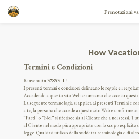
Prenotazioni va
How Vacation
Termini e Condizioni
Benvenuti a
37853_1
!
I presenti termini e condizioni delineano le regole e i regolam
Accedendo a questo sito Web assumiamo che accetti questi t
La seguente terminologia si applica ai presenti Termini e cond
a te, la persona che accede a questo sito Web e conforme ai te
“Parti” o “Noi” si riferisce sia al Cliente che a noi stessi. T
al Cliente nel modo più appropriato con lo scopo esplicito di 
legge. Qualsiasi utilizzo della suddetta terminologia o di altre