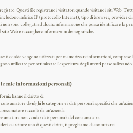
egistro. Questi file registrano i visitatori quando visitano i siti Web. Tutt
o includono indirizzi IP (protocollo Internet), tipo di browser, provider di 
i non sono collegati ad alcuna informazione che possa identificare la per
ul sito Web e raccogliere informazioni demografiche.
Questi cookie vengono utilizzati per memorizzare informazioni, comprese le 
ngono utilizzate per ottimizzare l'esperienza degli utenti personalizzando 
le mie informazioni personali)
fornia hanno il diritto di:
n consumatore divulghi le categorie e i dati personali specifici che un'azi
l consumatore raccolti da un'azienda.
consumatore non venda i dati personali del consumatore.
eri esercitare uno di questi diritti, ti preghiamo di contattarci.