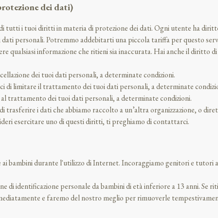
rotezione dei dati)
utti i tuoi diritti in materia di protezione dei dati. Ogni utente ha dirit
tuoi dati personali. Potremmo addebitarti una piccola tariffa per questo serv
eggere qualsiasi informazione che ritieni sia inaccurata. Hai anche il diritto 
ancellazione dei tuoi dati personali, a determinate condizioni.
erci di limitare il trattamento dei tuoi dati personali, a determinate condizi
i al trattamento dei tuoi dati personali, a determinate condizioni.
erci di trasferire i dati che abbiamo raccolto a un’altra organizzazione, o di
eri esercitare uno di questi diritti, ti preghiamo di contattarci.
ai bambini durante l'utilizzo di Internet. Incoraggiamo genitori e tutori 
 identificazione personale da bambini di età inferiore a 13 anni. Se ritie
mmediatamente e faremo del nostro meglio per rimuoverle tempestivamente 