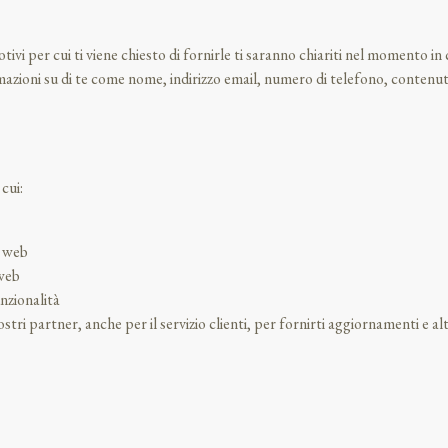
otivi per cui ti viene chiesto di fornirle ti saranno chiariti nel momento in
zioni su di te come nome, indirizzo email, numero di telefono, contenuto 
cui:
o web
 web
unzionalità
ri partner, anche per il servizio clienti, per fornirti aggiornamenti e alt