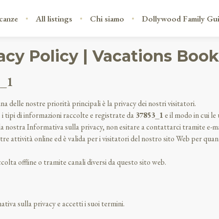
canze
All listings
Chi siamo
Dollywood Family Gu
acy Policy | Vacations Boo
3_1
na delle nostre priorità principali è la privacy dei nostri visitatori.
 tipi di informazioni raccolte e registrate da
37853_1
e il modo in cui le 
a nostra Informativa sulla privacy, non esitare a contattarci tramite e-mai
tre attività online ed è valida per i visitatori del nostro sito Web per qu
olta offline o tramite canali diversi da questo sito web.
tiva sulla privacy e accetti i suoi termini.