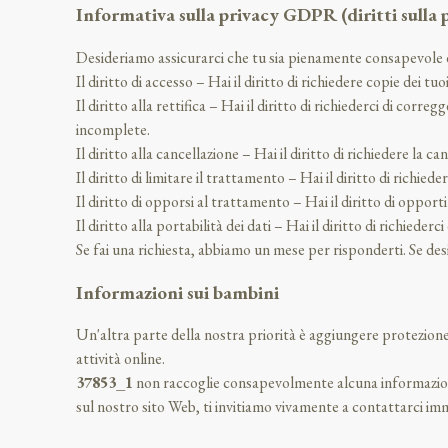
Informativa sulla privacy GDPR (diritti sulla p
Desideriamo assicurarci che tu sia pienamente consapevole di t
Il diritto di accesso – Hai il diritto di richiedere copie dei 
Il diritto alla rettifica – Hai il diritto di richiederci di corr
incomplete.
Il diritto alla cancellazione – Hai il diritto di richiedere la c
Il diritto di limitare il trattamento – Hai il diritto di richied
Il diritto di opporsi al trattamento – Hai il diritto di opport
Il diritto alla portabilità dei dati – Hai il diritto di richied
Se fai una richiesta, abbiamo un mese per risponderti. Se desid
Informazioni sui bambini
Un'altra parte della nostra priorità è aggiungere protezione 
attività online.
37853_1
non raccoglie consapevolmente alcuna informazione di
sul nostro sito Web, ti invitiamo vivamente a contattarci i