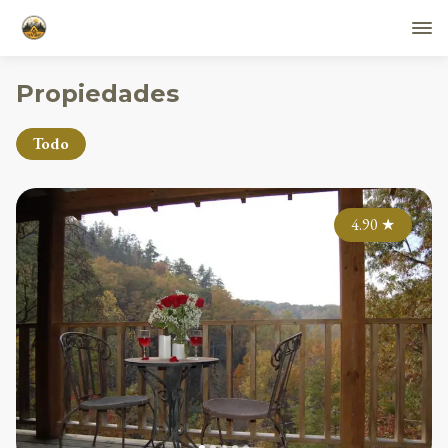
Propiedades
Todo
4.90
★