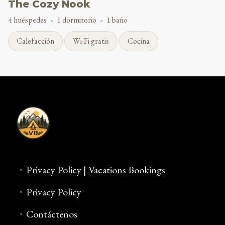
The Cozy Nook
4 huéspedes
1 dormitorio
1 baño
Calefacción
Wi-Fi gratis
Cocina
Privacy Policy | Vacations Bookings
Privacy Policy
Contáctenos